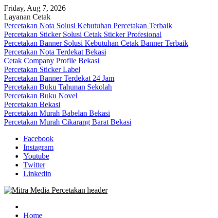
Skip
Friday, Aug 7, 2026
to
Layanan Cetak
content
Percetakan Nota Solusi Kebutuhan Percetakan Terbaik
Percetakan Sticker Solusi Cetak Sticker Profesional
Percetakan Banner Solusi Kebutuhan Cetak Banner Terbaik
Percetakan Nota Terdekat Bekasi
Cetak Company Profile Bekasi
Percetakan Sticker Label
Percetakan Banner Terdekat 24 Jam
Percetakan Buku Tahunan Sekolah
Percetakan Buku Novel
Percetakan Bekasi
Percetakan Murah Babelan Bekasi
Percetakan Murah Cikarang Barat Bekasi
Facebook
Instagram
Youtube
Twitter
Linkedin
0813-1670-6191 (Call/WA) Perusahaan Tempat Alamat Jasa Pusat
Mitra Media Percetakan Bekasi
Percetakan Bekasi Barat Timur Utara Selatan Murah 24 Jam
Home