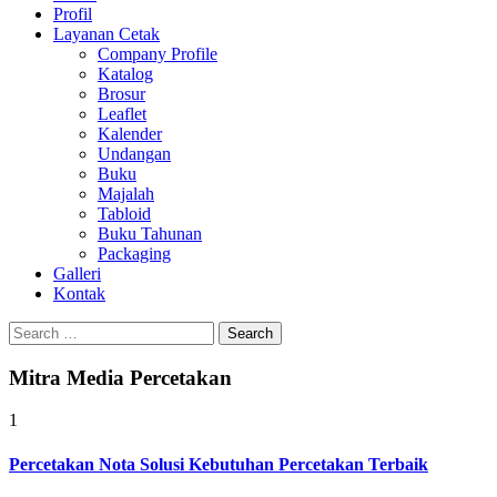
Profil
0813-1670-6191
Layanan Cetak
Company Profile
Katalog
Brosur
Leaflet
Kalender
Undangan
Buku
Majalah
Tabloid
Buku Tahunan
Packaging
Galleri
Kontak
Search
for:
Mitra Media Percetakan
1
Percetakan Nota Solusi Kebutuhan Percetakan Terbaik