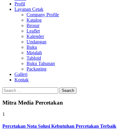
Profil
Layanan Cetak
Company Profile
Katalog
Brosur
Leaflet
Kalender
Undangan
Buku
Majalah
Tabloid
Buku Tahunan
Packaging
Galleri
Kontak
Search
for:
Mitra Media Percetakan
1
Percetakan Nota Solusi Kebutuhan Percetakan Terbaik