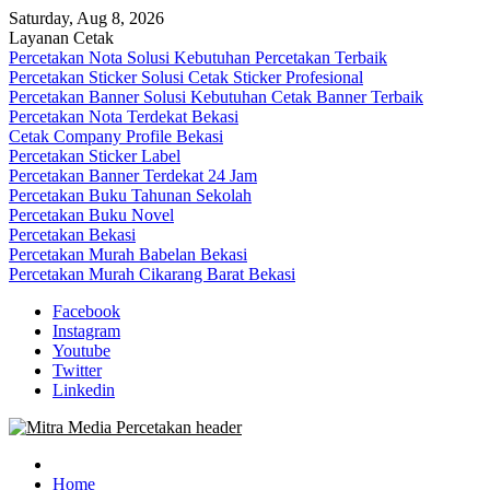
Skip
Saturday, Aug 8, 2026
to
Layanan Cetak
content
Percetakan Nota Solusi Kebutuhan Percetakan Terbaik
Percetakan Sticker Solusi Cetak Sticker Profesional
Percetakan Banner Solusi Kebutuhan Cetak Banner Terbaik
Percetakan Nota Terdekat Bekasi
Cetak Company Profile Bekasi
Percetakan Sticker Label
Percetakan Banner Terdekat 24 Jam
Percetakan Buku Tahunan Sekolah
Percetakan Buku Novel
Percetakan Bekasi
Percetakan Murah Babelan Bekasi
Percetakan Murah Cikarang Barat Bekasi
Facebook
Instagram
Youtube
Twitter
Linkedin
0813-1670-6191 (Call/WA) Perusahaan Tempat Alamat Jasa Pusat Per
Mitra Media Percetakan Bekasi
Home