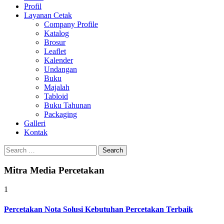
Profil
0813-1670-6191
Layanan Cetak
Company Profile
Katalog
Brosur
Leaflet
Kalender
Undangan
Buku
Majalah
Tabloid
Buku Tahunan
Packaging
Galleri
Kontak
Search
for:
Mitra Media Percetakan
1
Percetakan Nota Solusi Kebutuhan Percetakan Terbaik