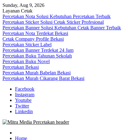
Skip
Sunday, Aug 9, 2026
to
Layanan Cetak
content
Percetakan Nota Solusi Kebutuhan Percetakan Terbaik
Percetakan Sticker Solusi Cetak Sticker Profesional
Percetakan Banner Solusi Kebutuhan Cetak Banner Terbaik
Percetakan Nota Terdekat Bekasi
Cetak Company Profile Bekasi
Percetakan Sticker Label
Percetakan Banner Terdekat 24 Jam
Percetakan Buku Tahunan Sekolah
Percetakan Buku Novel
Percetakan Bekasi
Percetakan Murah Babelan Bekasi
Percetakan Murah Cikarang Barat Bekasi
Facebook
Instagram
Youtube
Twitter
Linkedin
0813-1670-6191 (Call/WA) Perusahaan Tempat Alamat Jasa Pusat
Mitra Media Percetakan Bekasi
Percetakan Bekasi Barat Timur Utara Selatan Murah 24 Jam
Home