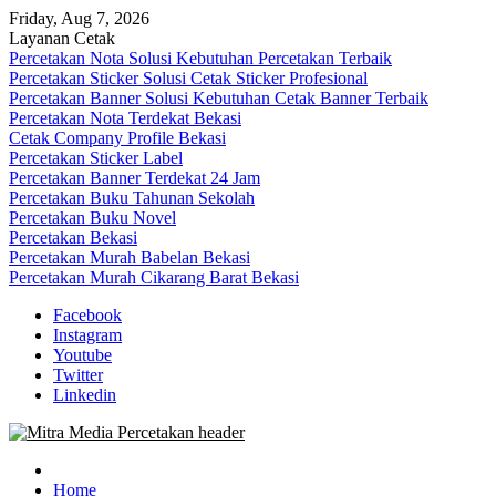
Skip
Friday, Aug 7, 2026
to
Layanan Cetak
content
Percetakan Nota Solusi Kebutuhan Percetakan Terbaik
Percetakan Sticker Solusi Cetak Sticker Profesional
Percetakan Banner Solusi Kebutuhan Cetak Banner Terbaik
Percetakan Nota Terdekat Bekasi
Cetak Company Profile Bekasi
Percetakan Sticker Label
Percetakan Banner Terdekat 24 Jam
Percetakan Buku Tahunan Sekolah
Percetakan Buku Novel
Percetakan Bekasi
Percetakan Murah Babelan Bekasi
Percetakan Murah Cikarang Barat Bekasi
Facebook
Instagram
Youtube
Twitter
Linkedin
0813-1670-6191 (Call/WA) Perusahaan Tempat Alamat Jasa Pusat Per
Mitra Media Percetakan Bekasi
Home