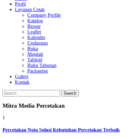
Profil
Layanan Cetak
Company Profile
Katalog
Brosur
Leaflet
Kalender
Undangan
Buku
Majalah
Tabloid
Buku Tahunan
Packaging
Galleri
Kontak
Search
for:
Mitra Media Percetakan
1
Percetakan Nota Solusi Kebutuhan Percetakan Terbaik