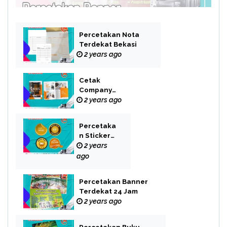
Percetakan Nota
Terdekat Bekasi
2 years ago
Cetak
Company
Profile Bekasi
2 years ago
Percetaka
n Sticker
Label
2 years
ago
Percetakan Banner
Terdekat 24 Jam
2 years ago