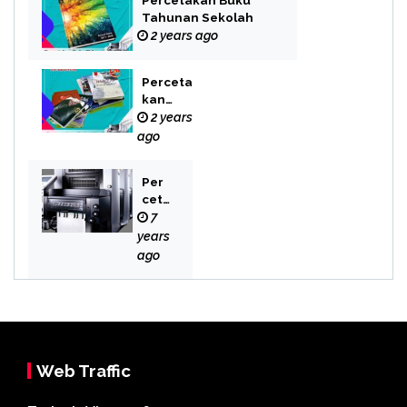
Percetakan Buku
Tahunan Sekolah
2 years ago
Perceta
kan
Buku
2 years
Novel
ago
Per
cet
aka
7
n
years
Bek
ago
asi
Web Traffic