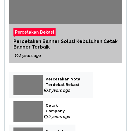
Percetakan Bekasi
Percetakan Banner Solusi Kebutuhan Cetak
Banner Terbaik
2 years ago
Percetakan Nota
Terdekat Bekasi
2 years ago
Cetak
Company
Profile Bekasi
2 years ago