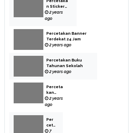
Percetaka
n Sticker
Label
2 years
ago
Percetakan Banner
Terdekat 24 Jam
2 years ago
Percetakan Buku
Tahunan Sekolah
2 years ago
Perceta
kan
Buku
2 years
Novel
ago
Per
cet
aka
7