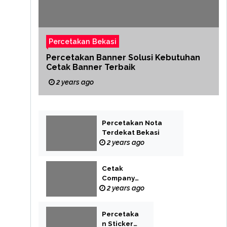
Percetakan Bekasi
Percetakan Banner Solusi Kebutuhan
Cetak Banner Terbaik
2 years ago
Percetakan Nota
Terdekat Bekasi
2 years ago
Cetak
Company
Profile Bekasi
2 years ago
Percetaka
n Sticker