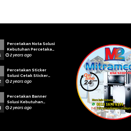
Percetakan Nota Solusi
Kebutuhan Percetakan
1
Terbaik
2 years ago
Percetakan Sticker
Solusi Cetak Sticker
2
Profesional
2 years ago
Percetakan Banner
Solusi Kebutuhan
3
Cetak Banner Terbaik
2 years ago