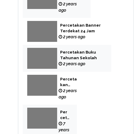
Label
2 years
ago
Percetakan Banner
Terdekat 24 Jam
2 years ago
Percetakan Buku
Tahunan Sekolah
2 years ago
Perceta
kan
Buku
2 years
Novel
ago
Per
cet
aka
7
n
years