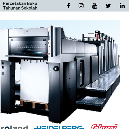
 Buku
Percetakan Buku Novel
kolah