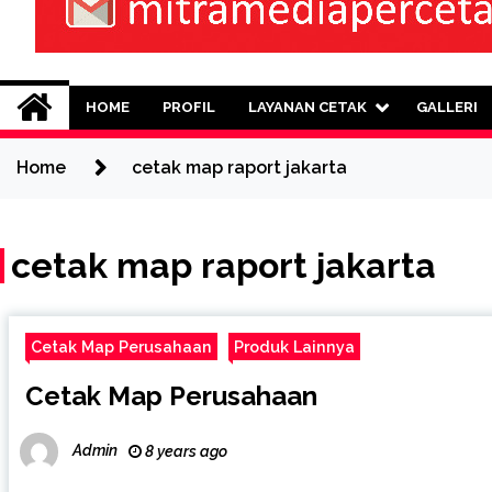
Mitra Media Perce
0813-1670-6191 (Call/WA) Perusahaan
HOME
PROFIL
LAYANAN CETAK
GALLERI
Home
cetak map raport jakarta
cetak map raport jakarta
Cetak Map Perusahaan
Produk Lainnya
Cetak Map Perusahaan
Admin
8 years ago