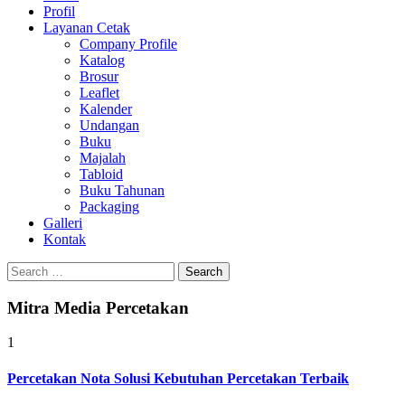
Profil
0813-1670-6191
Layanan Cetak
Company Profile
Katalog
Brosur
Leaflet
Kalender
Undangan
Buku
Majalah
Tabloid
Buku Tahunan
Packaging
Galleri
Kontak
Search
for:
Mitra Media Percetakan
1
Percetakan Nota Solusi Kebutuhan Percetakan Terbaik