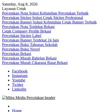
Skip
Saturday, Aug 8, 2026
to
Layanan Cetak
content
Percetakan Nota Solusi Kebutuhan Percetakan Terbaik
Percetakan Sticker Solusi Cetak Sticker Profesional
Percetakan Banner Solusi Kebutuhan Cetak Banner Terbaik
Percetakan Nota Terdekat Bekasi
Cetak Company Profile Bekasi
Percetakan Sticker Label
Percetakan Banner Terdekat 24 Jam
Percetakan Buku Tahunan Sekolah
Percetakan Buku Novel
Percetakan Bekasi
Percetakan Murah Babelan Bekasi
Percetakan Murah Cikarang Barat Bekasi
Facebook
Instagram
Youtube
Twitter
Linkedin
0813-1670-6191 (Call/WA) Perusahaan Tempat Alamat Jasa Pusat
Mitra Media Percetakan Bekasi
Percetakan Bekasi Barat Timur Utara Selatan Murah 24 Jam
Home