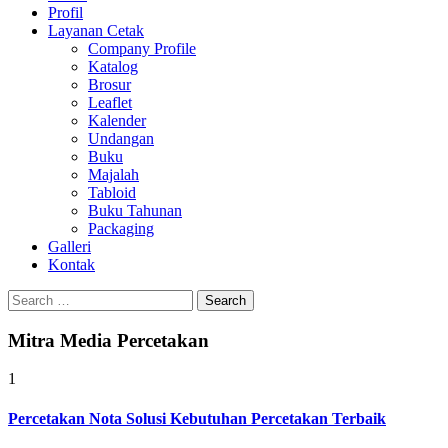
Profil
0813-1670-6191
Layanan Cetak
Company Profile
Katalog
Brosur
Leaflet
Kalender
Undangan
Buku
Majalah
Tabloid
Buku Tahunan
Packaging
Galleri
Kontak
Search
for:
Mitra Media Percetakan
1
Percetakan Nota Solusi Kebutuhan Percetakan Terbaik