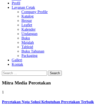
Profil
Layanan Cetak
Company Profile
Katalog
Brosur
Leaflet
Kalender
Undangan
Buku
Majalah
Tabloid
Buku Tahunan
Packaging
Galleri
Kontak
Search
for:
Mitra Media Percetakan
1
Percetakan Nota Solusi Kebutuhan Percetakan Terbaik