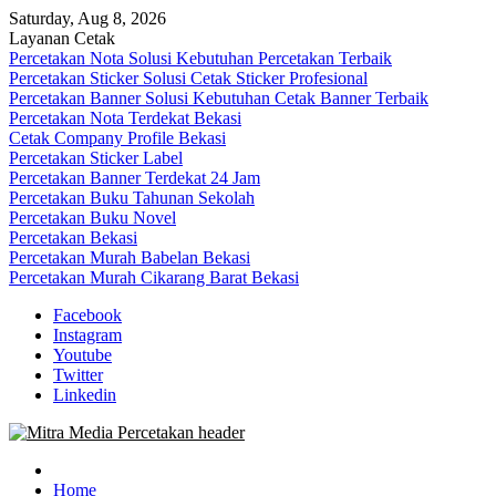
Skip
Saturday, Aug 8, 2026
to
Layanan Cetak
content
Percetakan Nota Solusi Kebutuhan Percetakan Terbaik
Percetakan Sticker Solusi Cetak Sticker Profesional
Percetakan Banner Solusi Kebutuhan Cetak Banner Terbaik
Percetakan Nota Terdekat Bekasi
Cetak Company Profile Bekasi
Percetakan Sticker Label
Percetakan Banner Terdekat 24 Jam
Percetakan Buku Tahunan Sekolah
Percetakan Buku Novel
Percetakan Bekasi
Percetakan Murah Babelan Bekasi
Percetakan Murah Cikarang Barat Bekasi
Facebook
Instagram
Youtube
Twitter
Linkedin
0813-1670-6191 (Call/WA) Perusahaan Tempat Alamat Jasa Pusat Per
Mitra Media Percetakan Bekasi
Home