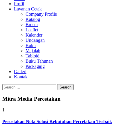
Profil
0813-1670-6191
Layanan Cetak
Company Profile
Katalog
Brosur
Leaflet
Kalender
Undangan
Buku
Majalah
Tabloid
Buku Tahunan
Packaging
Galleri
Kontak
Search
for:
Mitra Media Percetakan
1
Percetakan Nota Solusi Kebutuhan Percetakan Terbaik