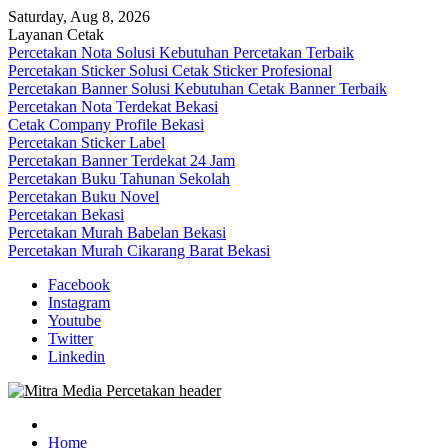
Skip
Saturday, Aug 8, 2026
to
Layanan Cetak
content
Percetakan Nota Solusi Kebutuhan Percetakan Terbaik
Percetakan Sticker Solusi Cetak Sticker Profesional
Percetakan Banner Solusi Kebutuhan Cetak Banner Terbaik
Percetakan Nota Terdekat Bekasi
Cetak Company Profile Bekasi
Percetakan Sticker Label
Percetakan Banner Terdekat 24 Jam
Percetakan Buku Tahunan Sekolah
Percetakan Buku Novel
Percetakan Bekasi
Percetakan Murah Babelan Bekasi
Percetakan Murah Cikarang Barat Bekasi
Facebook
Instagram
Youtube
Twitter
Linkedin
0813-1670-6191 (Call/WA) Perusahaan Tempat Alamat Jasa Pusat
Mitra Media Percetakan Bekasi
Percetakan Bekasi Barat Timur Utara Selatan Murah 24 Jam
Home