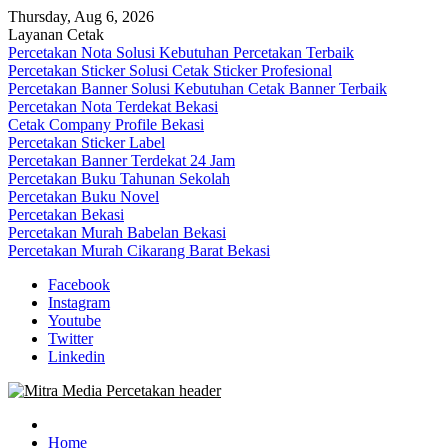
Skip
Thursday, Aug 6, 2026
to
Layanan Cetak
content
Percetakan Nota Solusi Kebutuhan Percetakan Terbaik
Percetakan Sticker Solusi Cetak Sticker Profesional
Percetakan Banner Solusi Kebutuhan Cetak Banner Terbaik
Percetakan Nota Terdekat Bekasi
Cetak Company Profile Bekasi
Percetakan Sticker Label
Percetakan Banner Terdekat 24 Jam
Percetakan Buku Tahunan Sekolah
Percetakan Buku Novel
Percetakan Bekasi
Percetakan Murah Babelan Bekasi
Percetakan Murah Cikarang Barat Bekasi
Facebook
Instagram
Youtube
Twitter
Linkedin
0813-1670-6191 (Call/WA) Perusahaan Tempat Alamat Jasa Pusat
Mitra Media Percetakan Bekasi
Percetakan Bekasi Barat Timur Utara Selatan Murah 24 Jam
Home