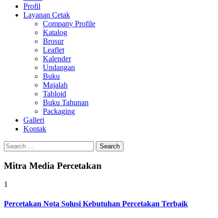
Profil
0813-1670-6191
Layanan Cetak
Company Profile
Katalog
Brosur
Leaflet
Kalender
Undangan
Buku
Majalah
Tabloid
Buku Tahunan
Packaging
Galleri
Kontak
Search
for:
Mitra Media Percetakan
1
Percetakan Nota Solusi Kebutuhan Percetakan Terbaik