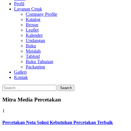
Profil
0813-1670-6191
Layanan Cetak
Company Profile
Katalog
Brosur
Leaflet
Kalender
Undangan
Buku
Majalah
Tabloid
Buku Tahunan
Packaging
Galleri
Kontak
Search
for:
Mitra Media Percetakan
1
Percetakan Nota Solusi Kebutuhan Percetakan Terbaik