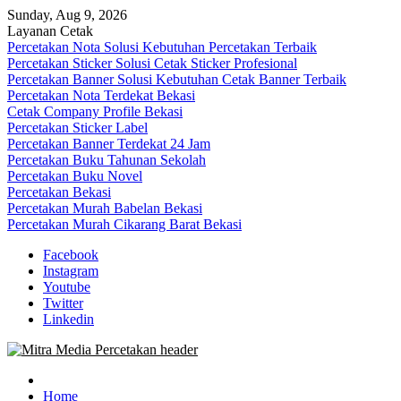
Skip
Sunday, Aug 9, 2026
to
Layanan Cetak
content
Percetakan Nota Solusi Kebutuhan Percetakan Terbaik
Percetakan Sticker Solusi Cetak Sticker Profesional
Percetakan Banner Solusi Kebutuhan Cetak Banner Terbaik
Percetakan Nota Terdekat Bekasi
Cetak Company Profile Bekasi
Percetakan Sticker Label
Percetakan Banner Terdekat 24 Jam
Percetakan Buku Tahunan Sekolah
Percetakan Buku Novel
Percetakan Bekasi
Percetakan Murah Babelan Bekasi
Percetakan Murah Cikarang Barat Bekasi
Facebook
Instagram
Youtube
Twitter
Linkedin
0813-1670-6191 (Call/WA) Perusahaan Tempat Alamat Jasa Pusat
Mitra Media Percetakan Bekasi
Percetakan Bekasi Barat Timur Utara Selatan Murah 24 Jam
Home