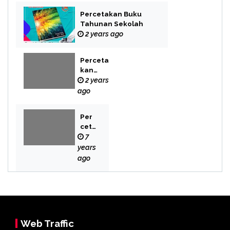
Percetakan Buku
Tahunan Sekolah
2 years ago
Perceta
kan
Buku
2 years
Novel
ago
Per
cet
aka
7
n
years
Bek
ago
asi
Web Traffic