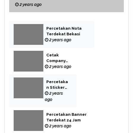
2 years ago
Percetakan Nota
Terdekat Bekasi
2 years ago
Cetak
Company
Profile Bekasi
2 years ago
Percetaka
n Sticker
Label
2 years
ago
Percetakan Banner
Terdekat 24 Jam
2 years ago