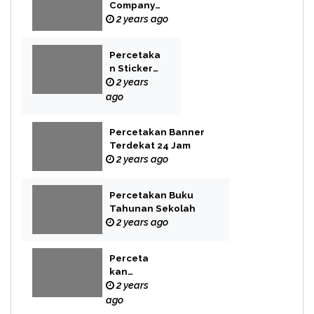
Company
Profile Bekasi
2 years ago
Percetaka
n Sticker
Label
2 years
ago
Percetakan Banner
Terdekat 24 Jam
2 years ago
Percetakan Buku
Tahunan Sekolah
2 years ago
Perceta
kan
Buku
2 years
Novel
ago