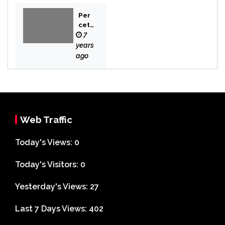
Per
cet
aka
7
n
years
Bek
ago
asi
Web Traffic
Today's Views:
0
Today's Visitors:
0
Yesterday's Views:
27
Last 7 Days Views:
402