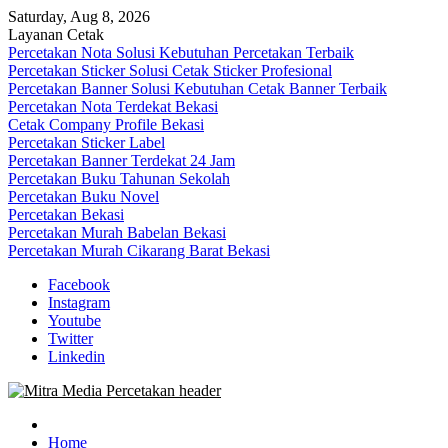
Skip
Saturday, Aug 8, 2026
to
Layanan Cetak
content
Percetakan Nota Solusi Kebutuhan Percetakan Terbaik
Percetakan Sticker Solusi Cetak Sticker Profesional
Percetakan Banner Solusi Kebutuhan Cetak Banner Terbaik
Percetakan Nota Terdekat Bekasi
Cetak Company Profile Bekasi
Percetakan Sticker Label
Percetakan Banner Terdekat 24 Jam
Percetakan Buku Tahunan Sekolah
Percetakan Buku Novel
Percetakan Bekasi
Percetakan Murah Babelan Bekasi
Percetakan Murah Cikarang Barat Bekasi
Facebook
Instagram
Youtube
Twitter
Linkedin
0813-1670-6191 (Call/WA) Perusahaan Tempat Alamat Jasa Pusat
Mitra Media Percetakan Bekasi
Percetakan Bekasi Barat Timur Utara Selatan Murah 24 Jam
Home