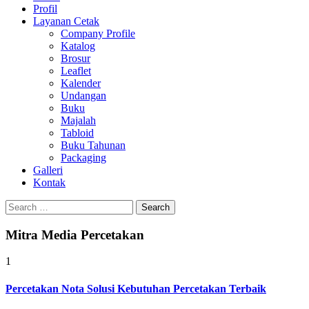
Profil
0813-1670-6191
Layanan Cetak
Company Profile
Katalog
Brosur
Leaflet
Kalender
Undangan
Buku
Majalah
Tabloid
Buku Tahunan
Packaging
Galleri
Kontak
Search
for:
Mitra Media Percetakan
1
Percetakan Nota Solusi Kebutuhan Percetakan Terbaik