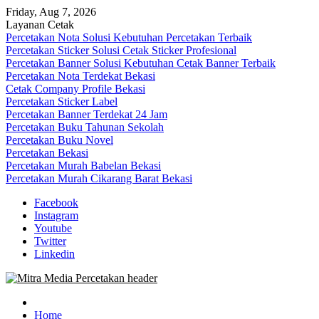
Skip
Friday, Aug 7, 2026
to
Layanan Cetak
content
Percetakan Nota Solusi Kebutuhan Percetakan Terbaik
Percetakan Sticker Solusi Cetak Sticker Profesional
Percetakan Banner Solusi Kebutuhan Cetak Banner Terbaik
Percetakan Nota Terdekat Bekasi
Cetak Company Profile Bekasi
Percetakan Sticker Label
Percetakan Banner Terdekat 24 Jam
Percetakan Buku Tahunan Sekolah
Percetakan Buku Novel
Percetakan Bekasi
Percetakan Murah Babelan Bekasi
Percetakan Murah Cikarang Barat Bekasi
Facebook
Instagram
Youtube
Twitter
Linkedin
0813-1670-6191 (Call/WA) Perusahaan Tempat Alamat Jasa Pusat
Mitra Media Percetakan Bekasi
Percetakan Bekasi Barat Timur Utara Selatan Murah 24 Jam
Home