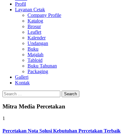
Profil
0813-1670-6191
Layanan Cetak
Company Profile
Katalog
Brosur
Leaflet
Kalender
Undangan
Buku
Majalah
Tabloid
Buku Tahunan
Packaging
Galleri
Kontak
Search
for:
Mitra Media Percetakan
1
Percetakan Nota Solusi Kebutuhan Percetakan Terbaik