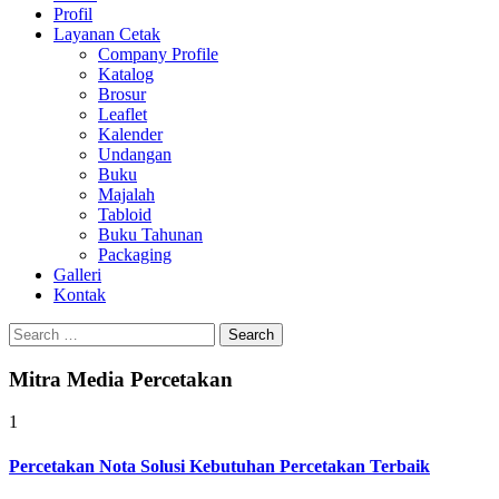
Profil
0813-1670-6191
Layanan Cetak
Company Profile
Katalog
Brosur
Leaflet
Kalender
Undangan
Buku
Majalah
Tabloid
Buku Tahunan
Packaging
Galleri
Kontak
Search
for:
Mitra Media Percetakan
1
Percetakan Nota Solusi Kebutuhan Percetakan Terbaik