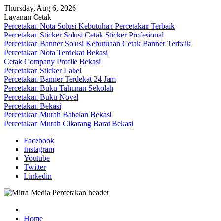
Skip
Thursday, Aug 6, 2026
to
Layanan Cetak
content
Percetakan Nota Solusi Kebutuhan Percetakan Terbaik
Percetakan Sticker Solusi Cetak Sticker Profesional
Percetakan Banner Solusi Kebutuhan Cetak Banner Terbaik
Percetakan Nota Terdekat Bekasi
Cetak Company Profile Bekasi
Percetakan Sticker Label
Percetakan Banner Terdekat 24 Jam
Percetakan Buku Tahunan Sekolah
Percetakan Buku Novel
Percetakan Bekasi
Percetakan Murah Babelan Bekasi
Percetakan Murah Cikarang Barat Bekasi
Facebook
Instagram
Youtube
Twitter
Linkedin
0813-1670-6191 (Call/WA) Perusahaan Tempat Alamat Jasa Pusat
Mitra Media Percetakan Bekasi
Percetakan Bekasi Barat Timur Utara Selatan Murah 24 Jam
Home