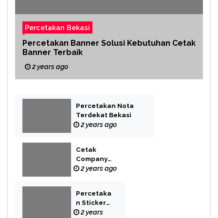
Percetakan Bekasi
Percetakan Banner Solusi Kebutuhan Cetak
Banner Terbaik
2 years ago
Percetakan Nota
Terdekat Bekasi
2 years ago
Cetak
Company
Profile Bekasi
2 years ago
Percetaka
n Sticker
Label
2 years