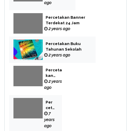
ago
Percetakan Banner
Terdekat 24 Jam
2 years ago
Percetakan Buku
Tahunan Sekolah
2 years ago
Perceta
kan
Buku
2 years
Novel
ago
Per
cet
aka
7
n
years
Bek
ago
asi