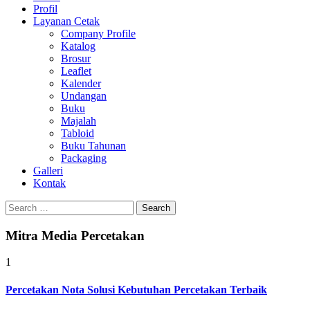
Profil
0813-1670-6191
Layanan Cetak
Company Profile
Katalog
Brosur
Leaflet
Kalender
Undangan
Buku
Majalah
Tabloid
Buku Tahunan
Packaging
Galleri
Kontak
Search
for:
Mitra Media Percetakan
1
Percetakan Nota Solusi Kebutuhan Percetakan Terbaik