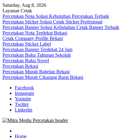
Skip
Saturday, Aug 8, 2026
to
Layanan Cetak
content
Percetakan Nota Solusi Kebutuhan Percetakan Terbaik
Percetakan Sticker Solusi Cetak Sticker Profesional
Percetakan Banner Solusi Kebutuhan Cetak Banner Terbaik
Percetakan Nota Terdekat Bekasi
Cetak Company Profile Bekasi
Percetakan Sticker Label
Percetakan Banner Terdekat 24 Jam
Percetakan Buku Tahunan Sekolah
Percetakan Buku Novel
Percetakan Bekasi
Percetakan Murah Babelan Bekasi
Percetakan Murah Cikarang Barat Bekasi
Facebook
Instagram
Youtube
Twitter
Linkedin
0813-1670-6191 (Call/WA) Perusahaan Tempat Alamat Jasa Pusat
Mitra Media Percetakan Bekasi
Percetakan Bekasi Barat Timur Utara Selatan Murah 24 Jam
Home