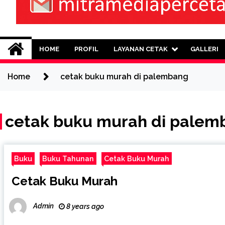
Mitra Media Perce
0813-1670-6191 (Call/WA) Perusahaan
HOME
PROFIL
LAYANAN CETAK
GALLERI
Home
cetak buku murah di palembang
cetak buku murah di palem
Buku
Buku Tahunan
Cetak Buku Murah
Cetak Buku Murah
Admin
8 years ago