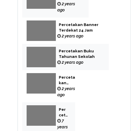
Label
2 years
ago
Percetakan Banner
Terdekat 24 Jam
2 years ago
Percetakan Buku
Tahunan Sekolah
2 years ago
Perceta
kan
Buku
2 years
Novel
ago
Per
cet
aka
7
n
years