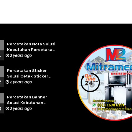
Percetakan Nota Solusi
Kebutuhan Percetakan
1
Terbaik
2 years ago
Percetakan Sticker
Solusi Cetak Sticker
2
Profesional
2 years ago
Percetakan Banner
Solusi Kebutuhan
3
Cetak Banner Terbaik
2 years ago