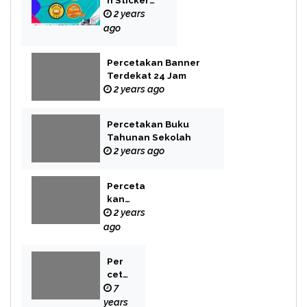
n Sticker
Label
2 years
ago
Percetakan Banner
Terdekat 24 Jam
2 years ago
Percetakan Buku
Tahunan Sekolah
2 years ago
Perceta
kan
Buku
2 years
Novel
ago
Per
cet
aka
7
n
years