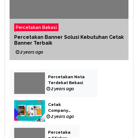
Percetakan Bekasi
Percetakan Banner Solusi Kebutuhan Cetak
Banner Terbaik
2 years ago
Percetakan Nota
Terdekat Bekasi
2 years ago
Cetak
Company
Profile Bekasi
2 years ago
Percetaka