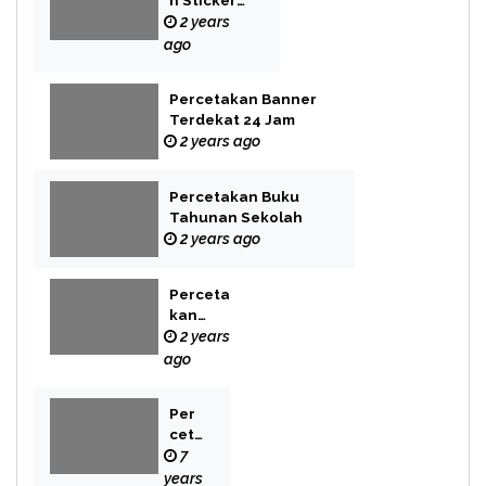
n Sticker
Label
2 years
ago
Percetakan Banner
Terdekat 24 Jam
2 years ago
Percetakan Buku
Tahunan Sekolah
2 years ago
Perceta
kan
Buku
2 years
Novel
ago
Per
cet
aka
7
n
years