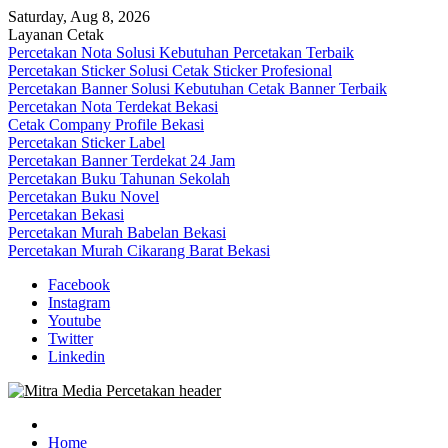
Skip
Saturday, Aug 8, 2026
to
Layanan Cetak
content
Percetakan Nota Solusi Kebutuhan Percetakan Terbaik
Percetakan Sticker Solusi Cetak Sticker Profesional
Percetakan Banner Solusi Kebutuhan Cetak Banner Terbaik
Percetakan Nota Terdekat Bekasi
Cetak Company Profile Bekasi
Percetakan Sticker Label
Percetakan Banner Terdekat 24 Jam
Percetakan Buku Tahunan Sekolah
Percetakan Buku Novel
Percetakan Bekasi
Percetakan Murah Babelan Bekasi
Percetakan Murah Cikarang Barat Bekasi
Facebook
Instagram
Youtube
Twitter
Linkedin
0813-1670-6191 (Call/WA) Perusahaan Tempat Alamat Jasa Pusat
Mitra Media Percetakan Bekasi
Percetakan Bekasi Barat Timur Utara Selatan Murah 24 Jam
Home