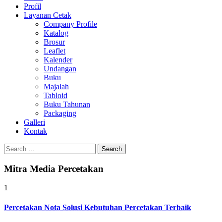
Profil
0813-1670-6191
Layanan Cetak
Company Profile
Katalog
Brosur
Leaflet
Kalender
Undangan
Buku
Majalah
Tabloid
Buku Tahunan
Packaging
Galleri
Kontak
Search
for:
Mitra Media Percetakan
1
Percetakan Nota Solusi Kebutuhan Percetakan Terbaik