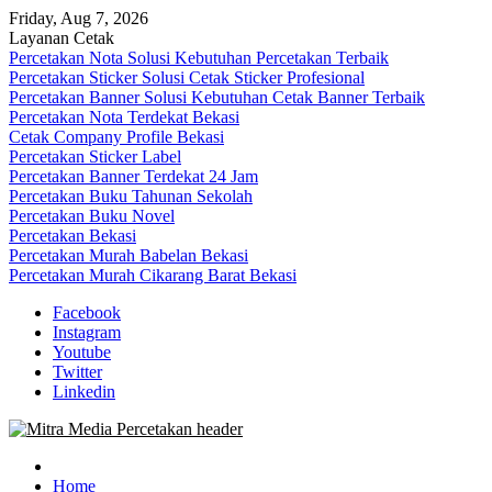
Skip
Friday, Aug 7, 2026
to
Layanan Cetak
content
Percetakan Nota Solusi Kebutuhan Percetakan Terbaik
Percetakan Sticker Solusi Cetak Sticker Profesional
Percetakan Banner Solusi Kebutuhan Cetak Banner Terbaik
Percetakan Nota Terdekat Bekasi
Cetak Company Profile Bekasi
Percetakan Sticker Label
Percetakan Banner Terdekat 24 Jam
Percetakan Buku Tahunan Sekolah
Percetakan Buku Novel
Percetakan Bekasi
Percetakan Murah Babelan Bekasi
Percetakan Murah Cikarang Barat Bekasi
Facebook
Instagram
Youtube
Twitter
Linkedin
0813-1670-6191 (Call/WA) Perusahaan Tempat Alamat Jasa Pusat Per
Mitra Media Percetakan Bekasi
Home