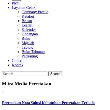
Profil
Layanan Cetak
Company Profile
Katalog
Brosur
Leaflet
Kalender
Undangan
Buku
Majalah
Tabloid
Buku Tahunan
Packaging
Galleri
Kontak
Search
for:
Mitra Media Percetakan
1
Percetakan Nota Solusi Kebutuhan Percetakan Terbaik