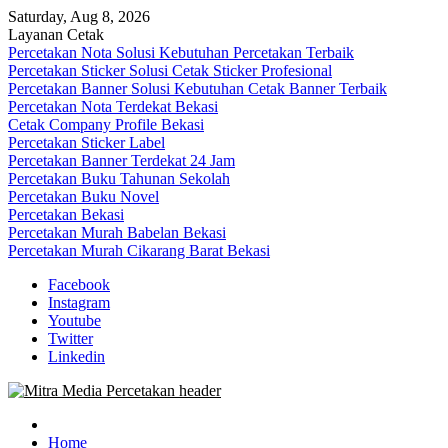
Skip
Saturday, Aug 8, 2026
to
Layanan Cetak
content
Percetakan Nota Solusi Kebutuhan Percetakan Terbaik
Percetakan Sticker Solusi Cetak Sticker Profesional
Percetakan Banner Solusi Kebutuhan Cetak Banner Terbaik
Percetakan Nota Terdekat Bekasi
Cetak Company Profile Bekasi
Percetakan Sticker Label
Percetakan Banner Terdekat 24 Jam
Percetakan Buku Tahunan Sekolah
Percetakan Buku Novel
Percetakan Bekasi
Percetakan Murah Babelan Bekasi
Percetakan Murah Cikarang Barat Bekasi
Facebook
Instagram
Youtube
Twitter
Linkedin
0813-1670-6191 (Call/WA) Perusahaan Tempat Alamat Jasa Pusat
Mitra Media Percetakan Bekasi
Percetakan Bekasi Barat Timur Utara Selatan Murah 24 Jam
Home