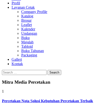
Profil
0813-1670-6191
Layanan Cetak
Company Profile
Katalog
Brosur
Leaflet
Kalender
Undangan
Buku
Majalah
Tabloid
Buku Tahunan
Packaging
Galleri
Kontak
Search
for:
Mitra Media Percetakan
1
Percetakan Nota Solusi Kebutuhan Percetakan Terbaik