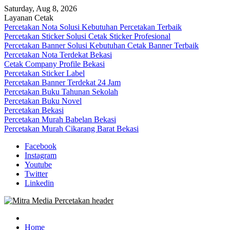
Skip
Saturday, Aug 8, 2026
to
Layanan Cetak
content
Percetakan Nota Solusi Kebutuhan Percetakan Terbaik
Percetakan Sticker Solusi Cetak Sticker Profesional
Percetakan Banner Solusi Kebutuhan Cetak Banner Terbaik
Percetakan Nota Terdekat Bekasi
Cetak Company Profile Bekasi
Percetakan Sticker Label
Percetakan Banner Terdekat 24 Jam
Percetakan Buku Tahunan Sekolah
Percetakan Buku Novel
Percetakan Bekasi
Percetakan Murah Babelan Bekasi
Percetakan Murah Cikarang Barat Bekasi
Facebook
Instagram
Youtube
Twitter
Linkedin
0813-1670-6191 (Call/WA) Perusahaan Tempat Alamat Jasa Pusat
Mitra Media Percetakan Bekasi
Percetakan Bekasi Barat Timur Utara Selatan Murah 24 Jam
Home