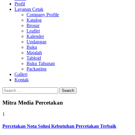
Profil
0813-1670-6191
Layanan Cetak
Company Profile
Katalog
Brosur
Leaflet
Kalender
Undangan
Buku
Majalah
Tabloid
Buku Tahunan
Packaging
Galleri
Kontak
Search
for:
Mitra Media Percetakan
1
Percetakan Nota Solusi Kebutuhan Percetakan Terbaik