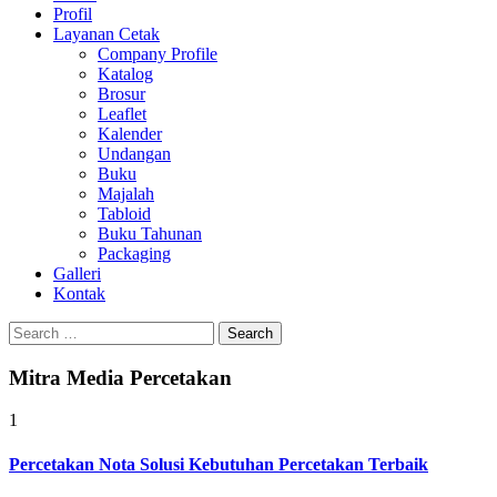
Profil
0813-1670-6191
Layanan Cetak
Company Profile
Katalog
Brosur
Leaflet
Kalender
Undangan
Buku
Majalah
Tabloid
Buku Tahunan
Packaging
Galleri
Kontak
Search
for:
Mitra Media Percetakan
1
Percetakan Nota Solusi Kebutuhan Percetakan Terbaik