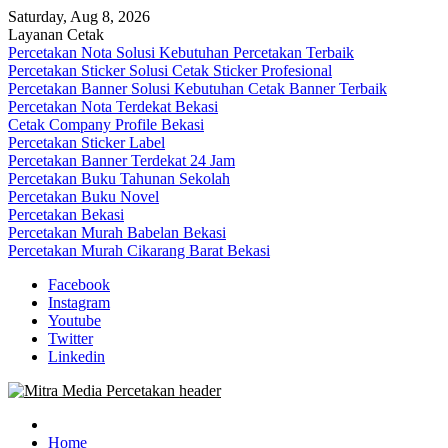
Skip
Saturday, Aug 8, 2026
to
Layanan Cetak
content
Percetakan Nota Solusi Kebutuhan Percetakan Terbaik
Percetakan Sticker Solusi Cetak Sticker Profesional
Percetakan Banner Solusi Kebutuhan Cetak Banner Terbaik
Percetakan Nota Terdekat Bekasi
Cetak Company Profile Bekasi
Percetakan Sticker Label
Percetakan Banner Terdekat 24 Jam
Percetakan Buku Tahunan Sekolah
Percetakan Buku Novel
Percetakan Bekasi
Percetakan Murah Babelan Bekasi
Percetakan Murah Cikarang Barat Bekasi
Facebook
Instagram
Youtube
Twitter
Linkedin
0813-1670-6191 (Call/WA) Perusahaan Tempat Alamat Jasa Pusat
Mitra Media Percetakan Bekasi
Percetakan Bekasi Barat Timur Utara Selatan Murah 24 Jam
Home